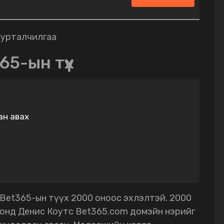
сурталчилгаа
65-ын түүх
ан авах
Bet365-ын түүх 2000 оноос эхлэлтэй. 2000
онд Денис Коутс Bet365.com домэйн нэрийг