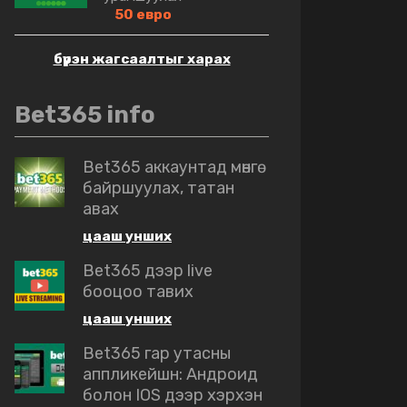
50 евро
бүрэн жагсаалтыг харах
Bet365 info
Bet365 аккаунтад мөнгө
байршуулах, татан
авах
цааш унших
Bet365 дээр live
бооцоо тавих
цааш унших
Bet365 гар утасны
аппликейшн: Андроид
болон IOS дээр хэрхэн