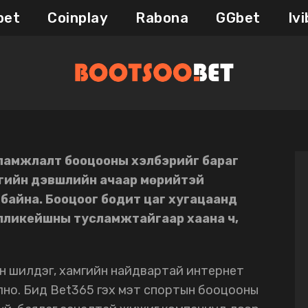
bet
Coinplay
Rabona
GGbet
Iv
уламжлалт бооцооны хэлбэрийг бараг
огийн дэвшлийн ачаар мөрийтэй
ж байна. Бооцоог бодит цаг хугацаанд
ппликейшны тусламжтайгаар хаана ч,
н шилдэг, хамгийн найдвартай интернет
но. Бид Bet365 гэх мэт спортын бооцооны