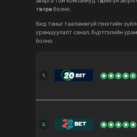
аварга том компаниуд төдийгүй аюулг
төвлөрөх болно.
Бид таныг тааламжгүй гэнэтийн зүйл
урамшуулалт санал, бүртгэлийн ура
болно.
1.
2.