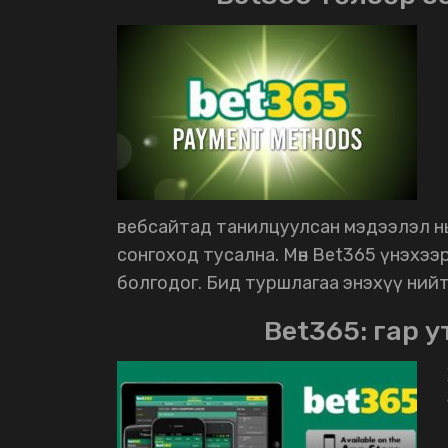
вебсайтад танилцуулсан мэдээлэл нь
сонгоход тусална. Мөн Bet365 үнэхээр
болгодог. Бид туршлагаа энэхүү ний
Bet365: гар 