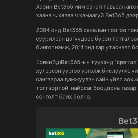
Харин Bet365 ийм санал тавьсан анхн
хаана ч, хэзээ ч хамаагүй Bet365 дэ
2004 онд Bet365 саналын тоогоо поке
суурилсан цэгүүдээс бүрэн татгалзаж,
бингог нэмж, 2011 онд гар утаснаас б
Ерөнхийдөө Bet365-ын түүхэнд “сөрөг та
хүлээсэн үүргээ үргэлж биелүүлж, ү
сангаараа дамжуулан сайн үйлс зохио
тогтвортой, найрсаг бооцооны газар
сонголт байх болно.
Bet3