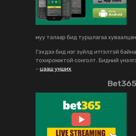
муу талаар бид туршлагаа хуваалцан
Гэхдээ бид нэг зүйлд итгэлтэй байн
тохиромжтой сонголт. Бидний үнэлгээ
–
цааш унших
.
Bet365