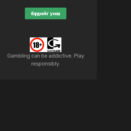
бүгдийг унш
Gambling can be addictive. Play
responsibly.