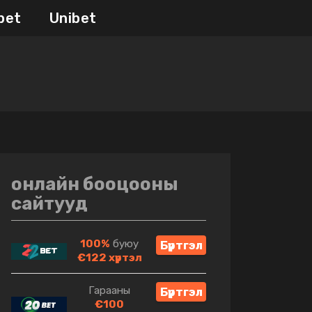
ibet
Unibet
онлайн бооцооны
сайтууд
100%
буюу
Бүртгэл
€122 хүртэл
Гарааны
Бүртгэл
€100