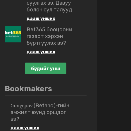
суулгах вэ. Давуу
болон сул талууд
цааш унших
Bet365 бооцооны
газарт хэрхэн
бүртгүүлэх вэ?
цааш унших
бүгдийг унш
Bookmakers
Στοιχημαν (Betano)-гийн
амжилт юунд оршдог
вэ?
цааш унших