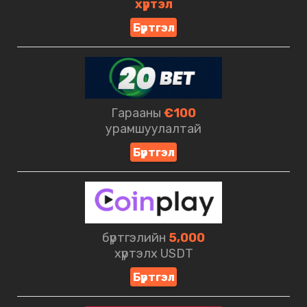
хүртэл
Бүртгэл
Гарааны
€100
урамшуулалтай
Бүртгэл
бүртгэлийн
5,000
хүртэлх USDT
Бүртгэл