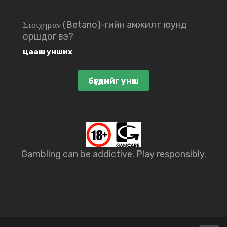
Στοιχημαν (Betano)-гийн амжилт юунд
оршдог вэ?
цааш унших
бүгдийг унш
Gambling can be addictive. Play responsibly.