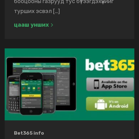
бооцооны газрууд тус бүтээгдэхүүнийг
турших эсвэл […]
цааш унших
Bet365 info