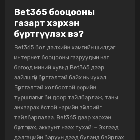
Bet365 бооцооны
газарт хэрхэн
бүртгүүлэх вэ?
Bet365 бол дэлхийн хамгийн шилдэг
интернет бооцооны газруудын нэг
бөгөөд миний хувьд Bet365 дээр
зайлшгүй бүртгэлтэй байх нь чухал.
Бүртгэлтэй холбоотой өөрийн
туршлагыг би доор тайлбарлаж, таны
анхаарах ёстой нарийн зүйлсийг
тайлбарлалаа. Bet365 дээр хэрхэн
бүртгүүлэх, аккаунт нээх тухай: – Эхлээд
дэлгэцийн баруун дээд буланд байрлах