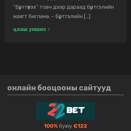
“Бүртгүүлэх” товч дээр дараад бүртгэлийн
маягт бөглөнө. – Бүртгэлийн […]
цааш унших
онлайн бооцооны сайтууд
100%
буюу
€122