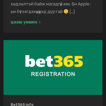
хөдлөлтэй байж магадгүй юм. Би Apple-
ын бүтээгдэхүүнүүдэд дуртай
[…]
цааш унших
Bet365 info