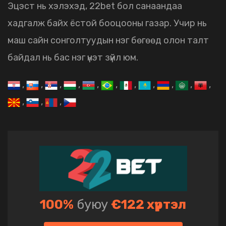
Эцэст нь хэлэхэд, 22bet бол санаандаа
хадгалж байх ёстой бооцооны газар. Учир нь
маш сайн сонголтуудын нэг бөгөөд олон талт
байдал нь бас нэг үнэт зүйл юм.
,
,
,
,
,
,
,
,
,
,
,
,
,
,
100%
буюу
€122 хүртэл