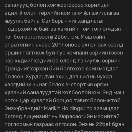
саналууд болон хэмжээгээрээ харилцан
адилгүй олон төрлийн компани үйл ажиллагаа
явуулж байна. Салбарын чиг хандлагыг
тодорхойлж байгаа хамгийн том тоглогчдын
нэг бол эргэлзээгүй 22bet юм. Маш сайн
стратегийн ачаар 2017 оноос эхлэн зах зээлд
оршин тогтнож буй тус компани өөрийн гэсэн
нэр хүндийг хэдийнээ олонд таниулж, өөрийн
брэндийг хэрхэн бий болгохоо сайн мэддэг
болсон. Хурдацтай ахиц дэвшил нь чухал
хэсгүүдийнх нь нэг болох е-спортын өргөн
хүрээний саналуудтай холбоотой юм. Энд маш
өргөн цар хүрээтэй бооцоо тавих боломжтой.
Энэхүү брэндийг Marikit Holdings Ltd эзэмшдэг
бөгөөд лицензийг нь Кюрасаогийн мөрийтэй
тоглоомын газраас олгосон. Энэ нь 22bet бүрэн