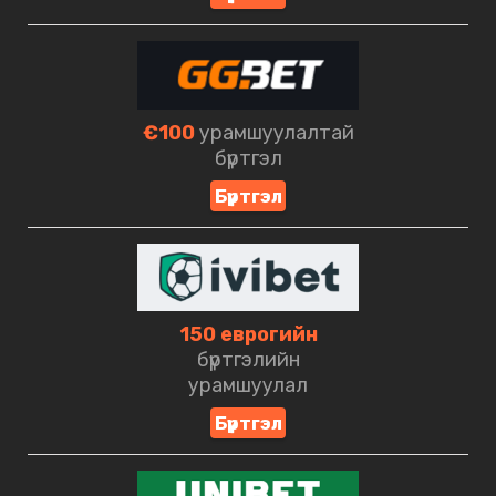
€100
урамшуулалтай
бүртгэл
Бүртгэл
150 еврогийн
бүртгэлийн
урамшуулал
Бүртгэл