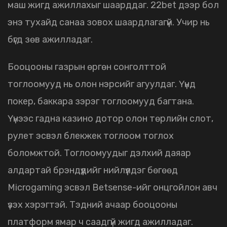
маш жигд ажиллахыг шаарддаг. 22bet дээр бол
энэ тухайд санаа зовох шаардлагагүй. Учир нь
бүгд зөв ажилладаг.
Бооцооны газрын өргөн сонголттой
тоглоомууд нь олон нэрсийг агуулдаг. Үүнд
покер, баккара зэрэг тоглоомууд багтана.
Үүнээс гадна казино дотор олон төрлийн слот,
рулет эсвэл блекжек тоглоом тоглох
боломжтой. Тоглоомуудыг дэлхий даяар
алдартай брэндүүдийг нийлүүлдэг бөгөөд
Microgaming эсвэл Betsense-ийг онцгойлон авч
үзэх хэрэгтэй. Тэдний ачаар бооцооны
платформ ямар ч саадгүй жигд ажилладаг.