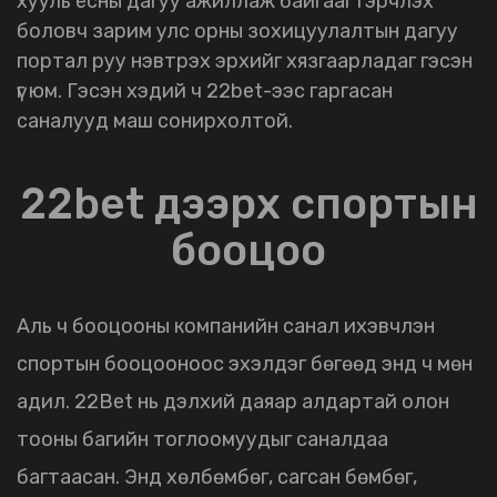
хууль ёсны дагуу ажиллаж байгааг гэрчлэх
боловч зарим улс орны зохицуулалтын дагуу
портал руу нэвтрэх эрхийг хязгаарладаг гэсэн
үг юм. Гэсэн хэдий ч 22bet-ээс гаргасан
саналууд маш сонирхолтой.
22bet дээрх спортын
бооцоо
Аль ч бооцооны компанийн санал ихэвчлэн
спортын бооцооноос эхэлдэг бөгөөд энд ч мөн
адил. 22Bet нь дэлхий даяар алдартай олон
тооны багийн тоглоомуудыг саналдаа
багтаасан. Энд хөлбөмбөг, сагсан бөмбөг,