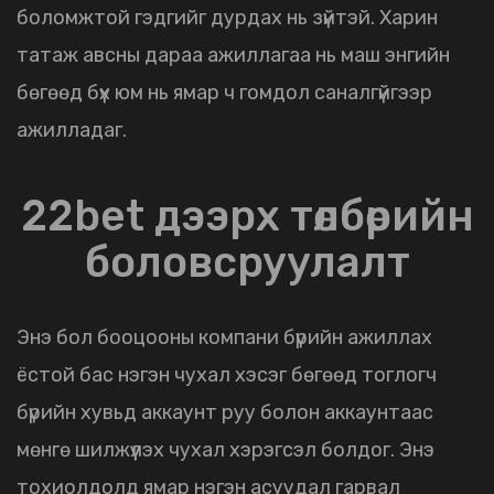
боломжтой гэдгийг дурдах нь зүйтэй. Харин
татаж авсны дараа ажиллагаа нь маш энгийн
бөгөөд бүх юм нь ямар ч гомдол саналгүйгээр
ажилладаг.
22bet дээрх төлбөрийн
боловсруулалт
Энэ бол бооцооны компани бүрийн ажиллах
ёстой бас нэгэн чухал хэсэг бөгөөд тоглогч
бүрийн хувьд аккаунт руу болон аккаунтаас
мөнгө шилжүүлэх чухал хэрэгсэл болдог. Энэ
тохиолдолд ямар нэгэн асуудал гарвал