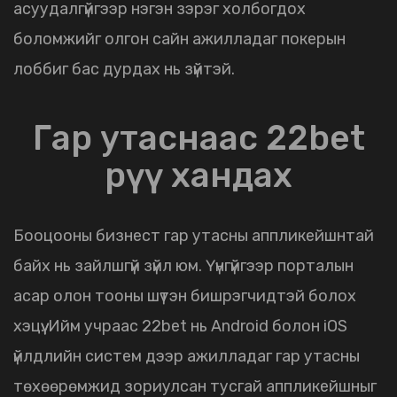
асуудалгүйгээр нэгэн зэрэг холбогдох
боломжийг олгон сайн ажилладаг покерын
лоббиг бас дурдах нь зүйтэй.
Гар утаснаас 22bet
рүү хандах
Бооцооны бизнест гар утасны аппликейшнтай
байх нь зайлшгүй зүйл юм. Үүнгүйгээр порталын
асар олон тооны шүтэн бишрэгчидтэй болох
хэцүү. Ийм учраас 22bet нь Android болон iOS
үйлдлийн систем дээр ажилладаг гар утасны
төхөөрөмжид зориулсан тусгай аппликейшныг