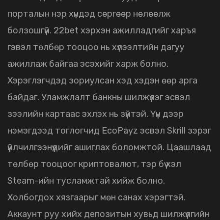
порталын нэр хүндэд сөргөөр нөлөөлж
болзошгүй. 22bet хэрхэн ажилладгийг харъя
гэвэл төлбөр тооцоо нь хүлээлтийн дагуу
ажиллаж байгаа эсэхийг харж болно.
Хэрэглэгчдэд зориулсан хэд хэдэн өөр арга
байдаг. Уламжлалт банкны шилжүүлэг эсвэл
зээлийн картаас эхлэх нь зүйтэй. Үүн дээр
нэмэгдээд тоглогчид EcoPayz эсвэл Skrill зэрэг
үйлчилгээнүүдийг ашиглах боломжтой. Цаашлаад
төлбөр тооцоог криптовалют, тэр бүү хэл
Steam-ийн тусламжтай хийж болно.
Холбогдох хязгаарыг мөн санах хэрэгтэй.
Аккаунт руу хийх депозитын хувьд шилжүүлгийн