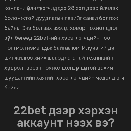
компани үйлчлүүлэгчиддээ 28 хэл дээр үйлчлэх
боломжтой дуудлагын төвийг санал болгож
байна. Энэ бол зах зээлд ховор тохиолддог
зүйл бөгөөд 22bet-ийн хэрэглэгчдийн тоог
тогтмол нэмэгдүүлж байгаа юм. Илүү гүнзгий дүн
шинжилгээ хийх шаардлагатай техникийн
хүндрэл гарсан тохиолдолд үр дүнтэй цахим
шуудангийн хаягийг хэрэглэгчдийн мэдэлд өгч
байна.
22bet дээр хэрхэн
аккаунт нээх вэ?