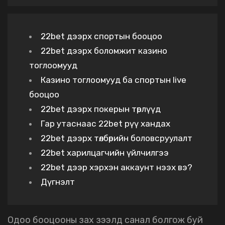
22bet дээрх спортын бооцоо
22bet дээрх боломжит казино
тоглоомууд
Казино тоглоомууд ба спортын live
бооцоо
22bet дээрх покерын төрлүүд
Гар утаснаас 22bet рүү хандах
22bet дээрх төлбөрийн боловсруулалт
22bet харилцагчийн үйлчилгээ
22bet дээр хэрхэн аккаунт нээх вэ?
Дүгнэлт
Одоо бооцооны зах зээлд санал болгож буй