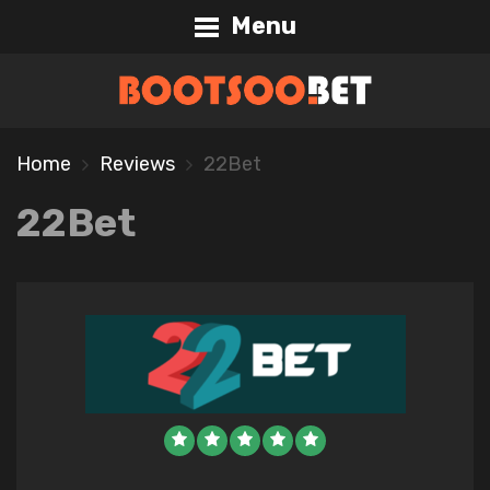
Menu
Home
Reviews
22Bet
22Bet