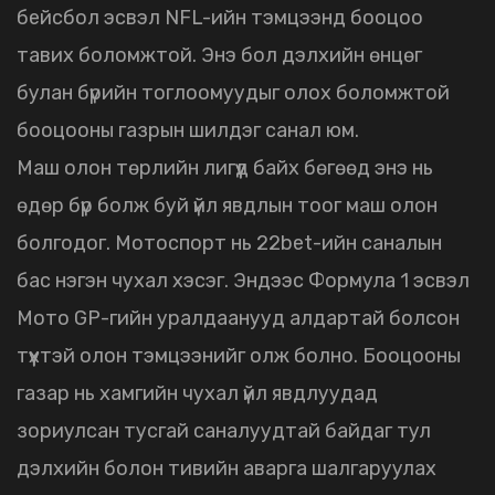
бейсбол эсвэл NFL-ийн тэмцээнд бооцоо
тавих боломжтой. Энэ бол дэлхийн өнцөг
булан бүрийн тоглоомуудыг олох боломжтой
бооцооны газрын шилдэг санал юм.
Маш олон төрлийн лигүүд байх бөгөөд энэ нь
өдөр бүр болж буй үйл явдлын тоог маш олон
болгодог. Мотоспорт нь 22bet-ийн саналын
бас нэгэн чухал хэсэг. Эндээс Формула 1 эсвэл
Мото GP-гийн уралдаанууд алдартай болсон
түүхтэй олон тэмцээнийг олж болно. Бооцооны
газар нь хамгийн чухал үйл явдлуудад
зориулсан тусгай саналуудтай байдаг тул
дэлхийн болон тивийн аварга шалгаруулах