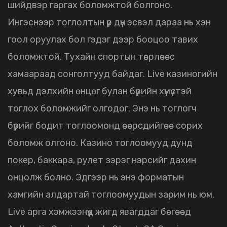
шийдвэр гаргах боломжтой болгоно.
Ингэснээр тоглолтын үр дүн эсвэл дараа нь хэн
гоол оруулах бол гэдэг дээр бооцоо тавих
боломжтой. Тухайн спортын төрлөөс
хамаараад сонголтууд байдаг. Live казиногийн
хувьд дэлхийн өнцөг булан бүрийн хүмүүстэй
тоглох боломжийг олгодог. Энэ нь тоглогч
бүрийг бодит тоглоомонд өөрсдийгөө сорих
боломж олгоно. Казино тоглоомууд дунд
покер, баккара, рулет зэрэг нэрсийг дахин
онцолж болно. Эдгээр нь энэ форматын
хамгийн алдартай тоглоомуудын зарим нь юм.
Live арга хэмжээнүүд жигд явагддаг бөгөөд